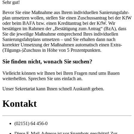
Sehr gut!
Bevor Sie eine Maßnahme aus Ihrem individuellen Sanierungs­fahr­
plan umsetzen wollen, stellen Sie einen Zuschuss­antrag bei der KfW
oder beim BAFA bzw. einen Kredit­antrag bei der KfW. Wir
bestätigen im Rahmen der „Bestätigung zum Antrag“ (BzA), dass
Sie die jeweilige Maßnahme entsprechend Ihres individuellen
Sanierungs­fahr­plans umsetzen – und Sie erhalten dann nach
korrekter Umsetzung der Maßnahmen auto­matisch einen Extra-
(Tilgungs-)­Zuschuss in Höhe von 5 Prozentpunkten.
Sie finden nicht, wonach Sie suchen?
Vielleicht können wir Ihnen bei Ihren Fragen rund ums Bauen
weiterhelfen. Sprechen Sie uns einfach an.
Unser Sekretariat kann Ihnen schnell Auskunft geben.
Kontakt
(02151) 64 456-0
Diese E-Mail-Adresse ist vor Spambots geschützt! Zur