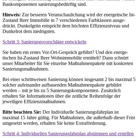
Bau­komponenten sanierungs­bedürftig sind.
Hinweis:
Zur besseren Veranschau­lichung wird der energe­tische Ist-
Zustand Ihrer Immobilie in 7 verschiedenen Farb­klassen ausge­
drückt. Dunkel­grün entspricht dem höchsten Effizienz­niveau und
Dunkel­rot dem niedrigsten.
Schritt 3: Sanierungs­vorschläge entwickeln
Sie haben ein erstes Vor-Ort-Gespräch geführt? Und den energe­
tischen Ist-Zustand Ihrer Wohn­immo­bilie ermittelt? Dann schnürt
unser Mitarbeiter für Sie einzelne Maßnahmen­pakete mit konkreten
Sanierungs­maßnahmen.
Bei einer schrittweisen Sanierung können insge­samt 2 bis maximal 5
solcher aufeinander aufbauenden Maßnahmen­pakete gebildet
werden – mit je bis zu 5 Sanierungs­komponenten. Zusätzlich
erhalten Sie Informationen über die zeit­liche Reihen
folge der
jeweiligen Effizienz­maßnahmen.
Bitte beachten Sie:
Der Individuelle Sanierungs­fahrplan ist
maximal 15 Jahre gültig. Für Maßnahmen, die außer­halb dieser Frist
umge­setzt werden, erhalten Sie keine Extraförderung.
Schritt 4: Individuellen Sanierungs­fahrplan abstimmen und erstellen