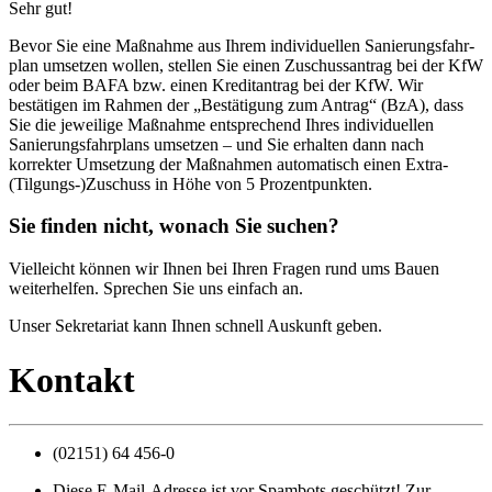
Sehr gut!
Bevor Sie eine Maßnahme aus Ihrem individuellen Sanierungs­fahr­
plan umsetzen wollen, stellen Sie einen Zuschuss­antrag bei der KfW
oder beim BAFA bzw. einen Kredit­antrag bei der KfW. Wir
bestätigen im Rahmen der „Bestätigung zum Antrag“ (BzA), dass
Sie die jeweilige Maßnahme entsprechend Ihres individuellen
Sanierungs­fahr­plans umsetzen – und Sie erhalten dann nach
korrekter Umsetzung der Maßnahmen auto­matisch einen Extra-
(Tilgungs-)­Zuschuss in Höhe von 5 Prozentpunkten.
Sie finden nicht, wonach Sie suchen?
Vielleicht können wir Ihnen bei Ihren Fragen rund ums Bauen
weiterhelfen. Sprechen Sie uns einfach an.
Unser Sekretariat kann Ihnen schnell Auskunft geben.
Kontakt
(02151) 64 456-0
Diese E-Mail-Adresse ist vor Spambots geschützt! Zur