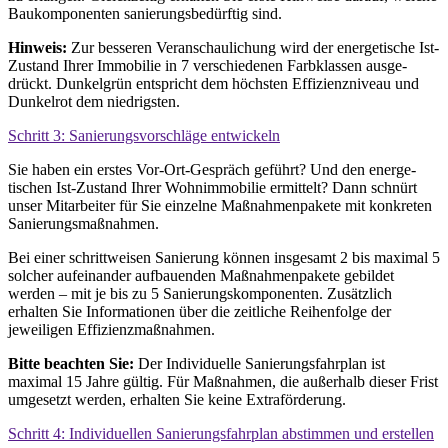
Bau­komponenten sanierungs­bedürftig sind.
Hinweis:
Zur besseren Veranschau­lichung wird der energe­tische Ist-
Zustand Ihrer Immobilie in 7 verschiedenen Farb­klassen ausge­
drückt. Dunkel­grün entspricht dem höchsten Effizienz­niveau und
Dunkel­rot dem niedrigsten.
Schritt 3: Sanierungs­vorschläge entwickeln
Sie haben ein erstes Vor-Ort-Gespräch geführt? Und den energe­
tischen Ist-Zustand Ihrer Wohn­immo­bilie ermittelt? Dann schnürt
unser Mitarbeiter für Sie einzelne Maßnahmen­pakete mit konkreten
Sanierungs­maßnahmen.
Bei einer schrittweisen Sanierung können insge­samt 2 bis maximal 5
solcher aufeinander aufbauenden Maßnahmen­pakete gebildet
werden – mit je bis zu 5 Sanierungs­komponenten. Zusätzlich
erhalten Sie Informationen über die zeit­liche Reihen
folge der
jeweiligen Effizienz­maßnahmen.
Bitte beachten Sie:
Der Individuelle Sanierungs­fahrplan ist
maximal 15 Jahre gültig. Für Maßnahmen, die außer­halb dieser Frist
umge­setzt werden, erhalten Sie keine Extraförderung.
Schritt 4: Individuellen Sanierungs­fahrplan abstimmen und erstellen